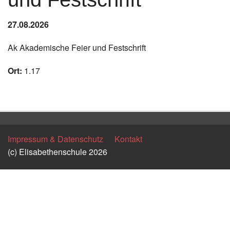
Instagram
27.08.2026
Los
Ak Akademische Feier und Festschrift
Ort:
1.17
Zurück
Impressum & Datenschutz
Kontakt
(c) Elisabethenschule 2026