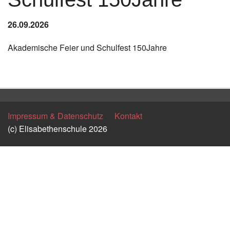
Instagram
26.09.2026
Los
Akademische Feier und Schulfest 150Jahre
Zurück
Impressum & Datenschutz
Kontakt
(c) Elisabethenschule 2026