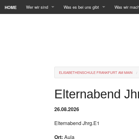
Wer wir sind
Was es bei uns gibt
Was wir mac
HOME
ELISABETHENSCHULE FRANKFURT AM MAIN
Elternabend Jh
26.08.2026
Elternabend Jhrg.E1
Ort:
Aula