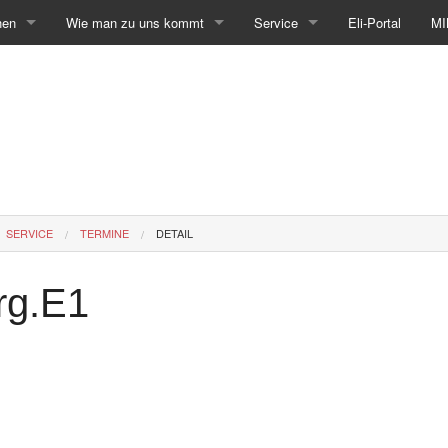
hen
Wie man zu uns kommt
Service
Eli-Portal
MI
SERVICE
TERMINE
DETAIL
rg.E1