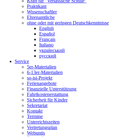
Kraft für "Verlässliche Schule"
Praktikant
Wissenschaftler
Ehrenamtliche
ohne oder mit geringen Deutschkenntnisse
English
Español
Français
Italiano
український
русский
Service
5er-Materialien
6-13er-Materialien
so-isi-Projekt
Ferienangebote
Finanzielle Unterstützung
Fahrtkostenerstattung
Sicherheit für Kinder
Sekretariat
Kontakt
Termine
Unterrichtszeiten
Vertretungsplan
Webuntis