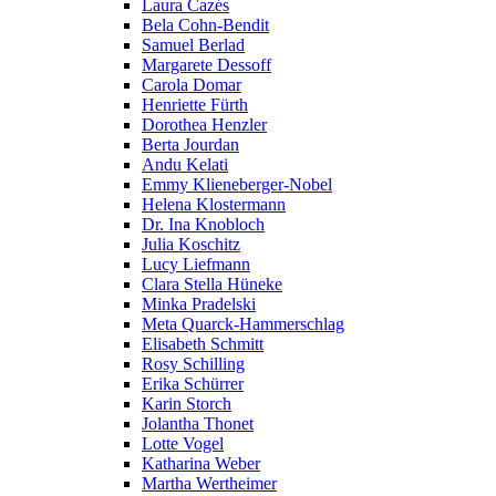
Laura Cazés
Bela Cohn-Bendit
Samuel Berlad
Margarete Dessoff
Carola Domar
Henriette Fürth
Dorothea Henzler
Berta Jourdan
Andu Kelati
Emmy Klieneberger-Nobel
Helena Klostermann
Dr. Ina Knobloch
Julia Koschitz
Lucy Liefmann
Clara Stella Hüneke
Minka Pradelski
Meta Quarck-Hammerschlag
Elisabeth Schmitt
Rosy Schilling
Erika Schürrer
Karin Storch
Jolantha Thonet
Lotte Vogel
Katharina Weber
Martha Wertheimer