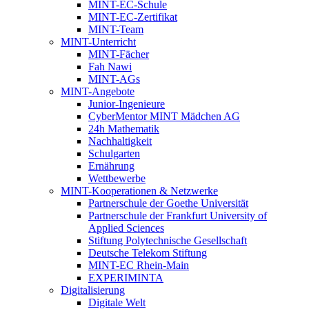
MINT-EC-Schule
MINT-EC-Zertifikat
MINT-Team
MINT-Unterricht
MINT-Fächer
Fah Nawi
MINT-AGs
MINT-Angebote
Junior-Ingenieure
CyberMentor MINT Mädchen AG
24h Mathematik
Nachhaltigkeit
Schulgarten
Ernährung
Wettbewerbe
MINT-Kooperationen & Netzwerke
Partnerschule der Goethe Universität
Partnerschule der Frankfurt University of
Applied Sciences
Stiftung Polytechnische Gesellschaft
Deutsche Telekom Stiftung
MINT-EC Rhein-Main
EXPERIMINTA
Digitalisierung
Digitale Welt