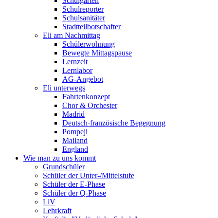
Schulgarten
Schulreporter
Schulsanitäter
Stadtteilbotschafter
Eli am Nachmittag
Schülerwohnung
Bewegte Mittagspause
Lernzeit
Lernlabor
AG-Angebot
Eli unterwegs
Fahrtenkonzept
Chor & Orchester
Madrid
Deutsch-französische Begegnung
Pompeji
Mailand
England
Wie man zu uns kommt
Grundschüler
Schüler der Unter-/Mittelstufe
Schüler der E-Phase
Schüler der Q-Phase
LiV
Lehrkraft