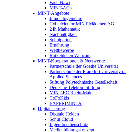
Fach Nawi
MINT-AGs
MINT-Angebote
Junior-Ingenieure
CyberMentor MINT Mädchen AG
24h Mathematik
Nachhaltigkeit
Schulgarten
Ernährung
Wettbewerbe
Rotkehlchen Webcam
MINT-Kooperationen & Netzwerke
Partnerschule der Goethe Universität
Partnerschule der Frankfurt University of
Applied Sciences
Stiftung Polytechnische Gesellschaft
Deutsche Telekom Stiftung
MINT-EC Rhein-Main
CoFoKids
EXPERIMINTA
Digitalisierung
Digitale Helden
Schul-Cloud
Jugendmedienschutz
Medienbildungskonzept