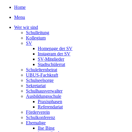
Home
Menu
Wer wir sind
Schulleitung
Kollegium
SV
Homepage der SV
Instagram der SV
SV-Mitglieder
Stadtschülerrat
Schulelternbeirat
UBUS-Fachkraft
Schulseelsorge
Sekretariat
Schulhausverwalter
Ausbildungsschule
Praxisphasen
Referendariat
Förderverein
Schulkonferenz
Ehemalige
Ilse Bing