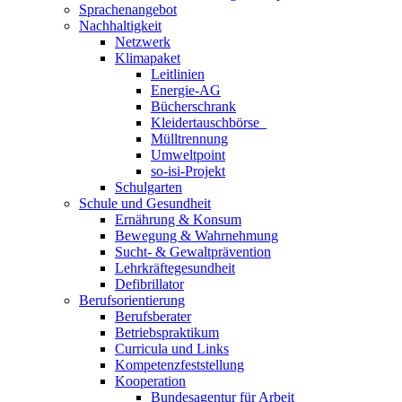
Sprachenangebot
Nachhaltigkeit
Netzwerk
Klimapaket
Leitlinien
Energie-AG
Bücherschrank
Kleidertauschbörse
Mülltrennung
Umweltpoint
so-isi-Projekt
Schulgarten
Schule und Gesundheit
Ernährung & Konsum
Bewegung & Wahrnehmung
Sucht- & Gewaltprävention
Lehrkräftegesundheit
Defibrillator
Berufsorientierung
Berufsberater
Betriebspraktikum
Curricula und Links
Kompetenzfeststellung
Kooperation
Bundesagentur für Arbeit