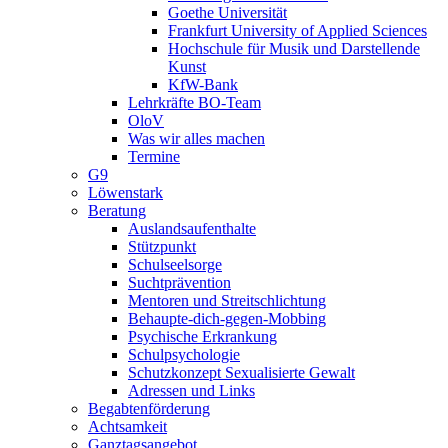
Goethe Universität
Frankfurt University of Applied Sciences
Hochschule für Musik und Darstellende
Kunst
KfW-Bank
Lehrkräfte BO-Team
OloV
Was wir alles machen
Termine
G9
Löwenstark
Beratung
Auslandsaufenthalte
Stützpunkt
Schulseelsorge
Suchtprävention
Mentoren und Streitschlichtung
Behaupte-dich-gegen-Mobbing
Psychische Erkrankung
Schulpsychologie
Schutzkonzept Sexualisierte Gewalt
Adressen und Links
Begabtenförderung
Achtsamkeit
Ganztagsangebot