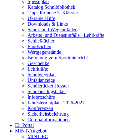
Speiseplan
Katalog Schulbibliothek
Tipps für neue 5. Klässler
Ukraine-Hilfe
Downloads & Links
Schul- und Wegeunfällen
Arbeits- und Dienstunfälle - Lehrkräfte
Schließfächer
Fundsachen
Wertgegenstände
Befreiung vom Sportunterricht
Geschenke
Lehrkräfte
Schulwegplan
Unfallanzeige
Schülerticket Hessen
Schulausflugsticket
Infobroschüre
Jahresterminplan_2026-2027
Konferenzen
Sicherheitsbelehrung
Coronainformationen
Eli-Portal
MINT-Angebot
MINT-EC