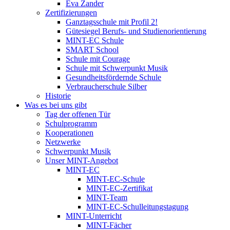
Eva Zander
Zertifizierungen
Ganztagsschule mit Profil 2!
Gütesiegel Berufs- und Studienorientierung
MINT-EC Schule
SMART School
Schule mit Courage
Schule mit Schwerpunkt Musik
Gesundheitsfördernde Schule
Verbraucherschule Silber
Historie
Was es bei uns gibt
Tag der offenen Tür
Schulprogramm
Kooperationen
Netzwerke
Schwerpunkt Musik
Unser MINT-Angebot
MINT-EC
MINT-EC-Schule
MINT-EC-Zertifikat
MINT-Team
MINT-EC-Schulleitungstagung
MINT-Unterricht
MINT-Fächer