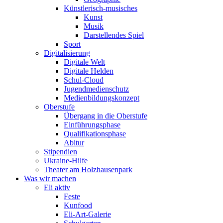
Künstlerisch-musisches
Kunst
Musik
Darstellendes Spiel
Sport
Digitalisierung
Digitale Welt
Digitale Helden
Schul-Cloud
Jugendmedienschutz
Medienbildungskonzept
Oberstufe
Übergang in die Oberstufe
Einführungsphase
Qualifikationsphase
Abitur
Stipendien
Ukraine-Hilfe
Theater am Holzhausenpark
Was wir machen
Eli aktiv
Feste
Kunfood
Eli-Art-Galerie