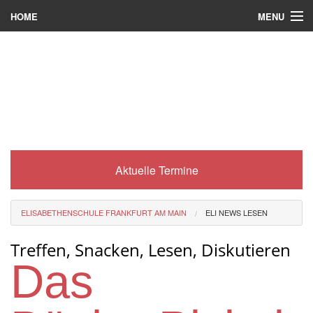
MENU
HOME
Wer wir sind
Was es bei uns gibt
Was wir machen
Wie man zu uns kommt
Aktuelle Termine
Service
Eli-Portal
ELISABETHENSCHULE FRANKFURT AM MAIN
ELI NEWS LESEN
MINT-Angebot
Treffen, Snacken, Lesen, Diskutieren
Berufsorientierung
Das
Förderverein