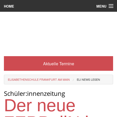
MENU
HOME
Wer wir sind
Was es bei uns gibt
Was wir machen
Wie man zu uns kommt
Aktuelle Termine
Service
Eli-Portal
ELISABETHENSCHULE FRANKFURT AM MAIN
ELI NEWS LESEN
MINT-Angebot
Schüler:innenzeitung
Berufsorientierung
Der neue
Förderverein