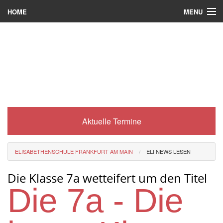
MENU
HOME
Wer wir sind
Was es bei uns gibt
Was wir machen
Wie man zu uns kommt
Aktuelle Termine
Service
Eli-Portal
ELISABETHENSCHULE FRANKFURT AM MAIN
ELI NEWS LESEN
MINT-Angebot
Die Klasse 7a wetteifert um den Titel
Berufsorientierung
Die 7a - Die
Förderverein