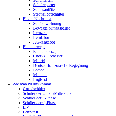
Schulgarten
Schulreporter
Schulsanitäter
Stadtteilbotschafter
Eli am Nachmittag
Schülerwohnung
Bewegte Mittagspause
Lernzeit
Lernlabor
AG-Angebot
Eli unterwegs
Fahrtenkonzept
Chor & Orchester
Madrid
Deutsch-französische Begegnung
Pompeji
Mailand
England
Wie man zu uns kommt
Grundschüler
Schüler der Unter-/Mittelstufe
Schüler der E-Phase
Schüler der Q-Phase
LiV
Lehrkraft