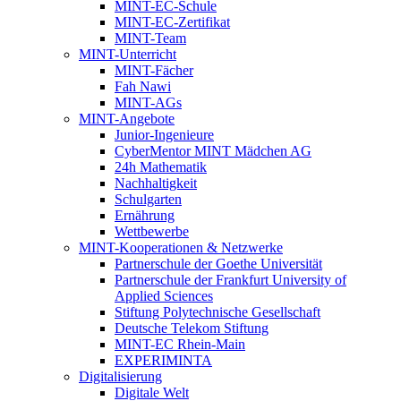
MINT-EC-Schule
MINT-EC-Zertifikat
MINT-Team
MINT-Unterricht
MINT-Fächer
Fah Nawi
MINT-AGs
MINT-Angebote
Junior-Ingenieure
CyberMentor MINT Mädchen AG
24h Mathematik
Nachhaltigkeit
Schulgarten
Ernährung
Wettbewerbe
MINT-Kooperationen & Netzwerke
Partnerschule der Goethe Universität
Partnerschule der Frankfurt University of
Applied Sciences
Stiftung Polytechnische Gesellschaft
Deutsche Telekom Stiftung
MINT-EC Rhein-Main
EXPERIMINTA
Digitalisierung
Digitale Welt