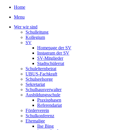
Home
Menu
Wer wir sind
Schulleitung
Kollegium
SV
Homepage der SV
Instagram der SV
SV-Mitglieder
Stadtschülerrat
Schulelternbeirat
UBUS-Fachkraft
Schulseelsorge
Sekretariat
Schulhausverwalter
Ausbildungsschule
Praxisphasen
Referendariat
Förderverein
Schulkonferenz
Ehemalige
Ilse Bing