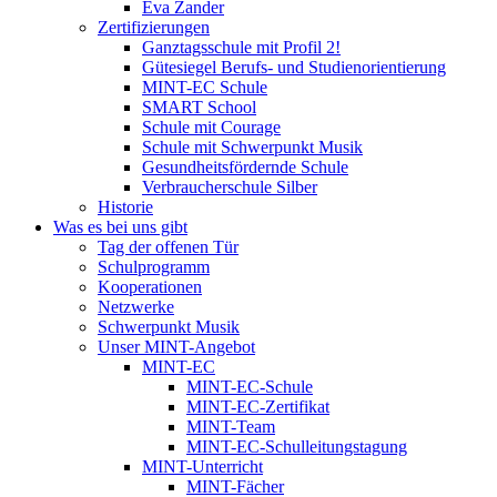
Eva Zander
Zertifizierungen
Ganztagsschule mit Profil 2!
Gütesiegel Berufs- und Studienorientierung
MINT-EC Schule
SMART School
Schule mit Courage
Schule mit Schwerpunkt Musik
Gesundheitsfördernde Schule
Verbraucherschule Silber
Historie
Was es bei uns gibt
Tag der offenen Tür
Schulprogramm
Kooperationen
Netzwerke
Schwerpunkt Musik
Unser MINT-Angebot
MINT-EC
MINT-EC-Schule
MINT-EC-Zertifikat
MINT-Team
MINT-EC-Schulleitungstagung
MINT-Unterricht
MINT-Fächer