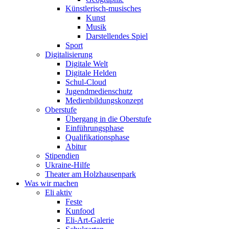
Künstlerisch-musisches
Kunst
Musik
Darstellendes Spiel
Sport
Digitalisierung
Digitale Welt
Digitale Helden
Schul-Cloud
Jugendmedienschutz
Medienbildungskonzept
Oberstufe
Übergang in die Oberstufe
Einführungsphase
Qualifikationsphase
Abitur
Stipendien
Ukraine-Hilfe
Theater am Holzhausenpark
Was wir machen
Eli aktiv
Feste
Kunfood
Eli-Art-Galerie