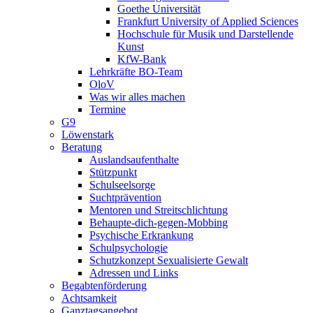
Goethe Universität
Frankfurt University of Applied Sciences
Hochschule für Musik und Darstellende
Kunst
KfW-Bank
Lehrkräfte BO-Team
OloV
Was wir alles machen
Termine
G9
Löwenstark
Beratung
Auslandsaufenthalte
Stützpunkt
Schulseelsorge
Suchtprävention
Mentoren und Streitschlichtung
Behaupte-dich-gegen-Mobbing
Psychische Erkrankung
Schulpsychologie
Schutzkonzept Sexualisierte Gewalt
Adressen und Links
Begabtenförderung
Achtsamkeit
Ganztagsangebot