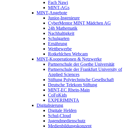
Fach Nawi
MINT-AGs
MINT-Angebote
Junior-Ingenieure
CyberMentor MINT Mädchen AG
24h Mathematik
Nachhaltigkeit
Schulgarten
Ernährung
Wettbewerbe
Rotkehlchen Webcam
MINT-Kooperationen & Netzwerke
Partnerschule der Goethe Universität
Partnerschule der Frankfurt University of
Applied Sciences
Stiftung Polytechnische Gesellschaft
Deutsche Telekom Stiftung
MINT-EC Rhein-Main
CoFoKids
EXPERIMINTA
Digitalisierung
Digitale Helden
Schul-Cloud
Jugendmedienschutz
Medienbildungskonzept