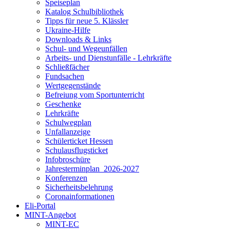
Speiseplan
Katalog Schulbibliothek
Tipps für neue 5. Klässler
Ukraine-Hilfe
Downloads & Links
Schul- und Wegeunfällen
Arbeits- und Dienstunfälle - Lehrkräfte
Schließfächer
Fundsachen
Wertgegenstände
Befreiung vom Sportunterricht
Geschenke
Lehrkräfte
Schulwegplan
Unfallanzeige
Schülerticket Hessen
Schulausflugsticket
Infobroschüre
Jahresterminplan_2026-2027
Konferenzen
Sicherheitsbelehrung
Coronainformationen
Eli-Portal
MINT-Angebot
MINT-EC