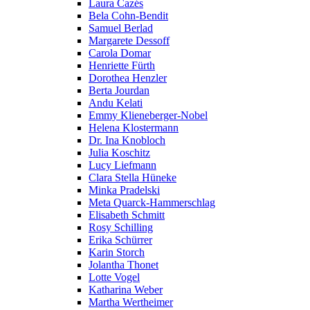
Laura Cazés
Bela Cohn-Bendit
Samuel Berlad
Margarete Dessoff
Carola Domar
Henriette Fürth
Dorothea Henzler
Berta Jourdan
Andu Kelati
Emmy Klieneberger-Nobel
Helena Klostermann
Dr. Ina Knobloch
Julia Koschitz
Lucy Liefmann
Clara Stella Hüneke
Minka Pradelski
Meta Quarck-Hammerschlag
Elisabeth Schmitt
Rosy Schilling
Erika Schürrer
Karin Storch
Jolantha Thonet
Lotte Vogel
Katharina Weber
Martha Wertheimer