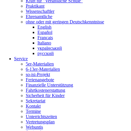
Kraft für "Verlässliche Schule"
Praktikant
Wissenschaftler
Ehrenamtliche
ohne oder mit geringen Deutschkenntnisse
English
Español
Français
Italiano
український
русский
Service
5er-Materialien
6-13er-Materialien
so-isi-Projekt
Ferienangebote
Finanzielle Unterstützung
Fahrtkostenerstattung
Sicherheit für Kinder
Sekretariat
Kontakt
Termine
Unterrichtszeiten
Vertretungsplan
Webuntis