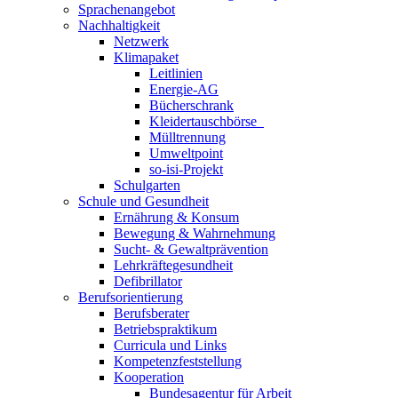
Sprachenangebot
Nachhaltigkeit
Netzwerk
Klimapaket
Leitlinien
Energie-AG
Bücherschrank
Kleidertauschbörse
Mülltrennung
Umweltpoint
so-isi-Projekt
Schulgarten
Schule und Gesundheit
Ernährung & Konsum
Bewegung & Wahrnehmung
Sucht- & Gewaltprävention
Lehrkräftegesundheit
Defibrillator
Berufsorientierung
Berufsberater
Betriebspraktikum
Curricula und Links
Kompetenzfeststellung
Kooperation
Bundesagentur für Arbeit