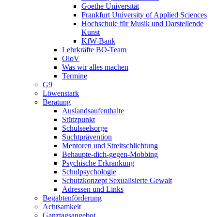
Goethe Universität
Frankfurt University of Applied Sciences
Hochschule für Musik und Darstellende
Kunst
KfW-Bank
Lehrkräfte BO-Team
OloV
Was wir alles machen
Termine
G9
Löwenstark
Beratung
Auslandsaufenthalte
Stützpunkt
Schulseelsorge
Suchtprävention
Mentoren und Streitschlichtung
Behaupte-dich-gegen-Mobbing
Psychische Erkrankung
Schulpsychologie
Schutzkonzept Sexualisierte Gewalt
Adressen und Links
Begabtenförderung
Achtsamkeit
Ganztagsangebot