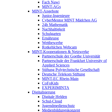
Fach Nawi
MINT-AGs
MINT-Angebote
Junior-Ingenieure
CyberMentor MINT Mädchen AG
24h Mathematik
Nachhaltigkeit
Schulgarten
Ernährung
Wettbewerbe
Rotkehlchen Webcam
MINT-Kooperationen & Netzwerke
Partnerschule der Goethe Universität
Partnerschule der Frankfurt University of
Applied Sciences
Stiftung Polytechnische Gesellschaft
Deutsche Telekom Stiftung
MINT-EC Rhein-Main
CoFoKids
EXPERIMINTA
Digitalisierung
Digitale Helden
Schul-Cloud
Jugendmedienschutz
Medienbildungskonzept