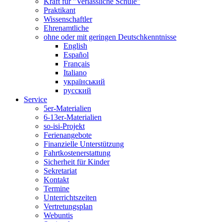
Kraft für "Verlässliche Schule"
Praktikant
Wissenschaftler
Ehrenamtliche
ohne oder mit geringen Deutschkenntnisse
English
Español
Français
Italiano
український
русский
Service
5er-Materialien
6-13er-Materialien
so-isi-Projekt
Ferienangebote
Finanzielle Unterstützung
Fahrtkostenerstattung
Sicherheit für Kinder
Sekretariat
Kontakt
Termine
Unterrichtszeiten
Vertretungsplan
Webuntis