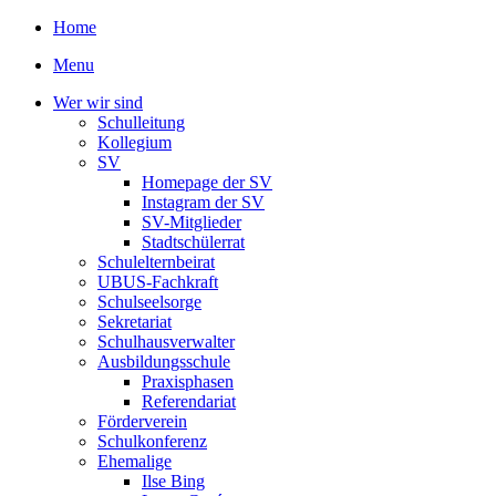
Home
Menu
Wer wir sind
Schulleitung
Kollegium
SV
Homepage der SV
Instagram der SV
SV-Mitglieder
Stadtschülerrat
Schulelternbeirat
UBUS-Fachkraft
Schulseelsorge
Sekretariat
Schulhausverwalter
Ausbildungsschule
Praxisphasen
Referendariat
Förderverein
Schulkonferenz
Ehemalige
Ilse Bing