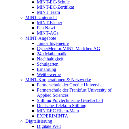
MINT-EC-Schule
MINT-EC-Zertifikat
MINT-Team
MINT-Unterricht
MINT-Fächer
Fah Nawi
MINT-AGs
MINT-Angebote
Junior-Ingenieure
CyberMentor MINT Mädchen AG
24h Mathematik
Nachhaltigkeit
Schulgarten
Ernährung
Wettbewerbe
MINT-Kooperationen & Netzwerke
Partnerschule der Goethe Universität
Partnerschule der Frankfurt University of
Applied Sciences
Stiftung Polytechnische Gesellschaft
Deutsche Telekom Stiftung
MINT-EC Rhein-Main
EXPERIMINTA
Digitalisierung
Digitale Welt