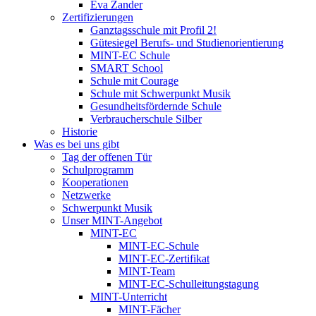
Eva Zander
Zertifizierungen
Ganztagsschule mit Profil 2!
Gütesiegel Berufs- und Studienorientierung
MINT-EC Schule
SMART School
Schule mit Courage
Schule mit Schwerpunkt Musik
Gesundheitsfördernde Schule
Verbraucherschule Silber
Historie
Was es bei uns gibt
Tag der offenen Tür
Schulprogramm
Kooperationen
Netzwerke
Schwerpunkt Musik
Unser MINT-Angebot
MINT-EC
MINT-EC-Schule
MINT-EC-Zertifikat
MINT-Team
MINT-EC-Schulleitungstagung
MINT-Unterricht
MINT-Fächer