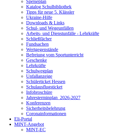
Speiseplan
Katalog Schulbibliothek
Tipps für neue 5. Klässler
Ukraine-Hilfe
Downloads & Links
Schul- und Wegeunfällen
Arbeits- und Dienstunfälle - Lehrkräfte
Schließfächer
Fundsachen
Wertgegenstände
Befreiung vom Sportunterricht
Geschenke
Lehrkräfte
Schulwegplan
Unfallanzeige
Schülerticket Hessen
Schulausflugsticket
Infobroschüre
Jahresterminplan_2026-2027
Konferenzen
Sicherheitsbelehrung
Coronainformationen
Eli-Portal
MINT-Angebot
MINT-EC