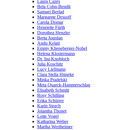
Laura Cazés
Bela Cohn-Bendit
Samuel Berlad
Margarete Dessoff
Carola Domar
Henriette Fürth
Dorothea Henzler
Berta Jourdan
Andu Kelati
Emmy Klieneberger-Nobel
Helena Klostermann
Dr. Ina Knobloch
Julia Koschitz
Lucy Liefmann
Clara Stella Hüneke
Minka Pradelski
Meta Quarck-Hammerschlag
Elisabeth Schmitt
Rosy Schilling
Erika Schürrer
Karin Storch
Jolantha Thonet
Lotte Vogel
Katharina Weber
Martha Wertheimer