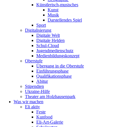
Künstlerisch-musisches
Kunst
Musik
Darstellendes Spiel
Sport
Digitalisierung
Digitale Welt
Digitale Helden
Schul-Cloud
Jugendmedienschutz
Medienbildungskonzept
Oberstufe
Übergang in die Oberstufe
Einführungsphase
Qualifikationsphase
Abitur
Stipendien
Ukraine-Hilfe
Theater am Holzhausenpark
Was wir machen
Eli aktiv
Feste
Kunfood
Eli-Art-Galerie