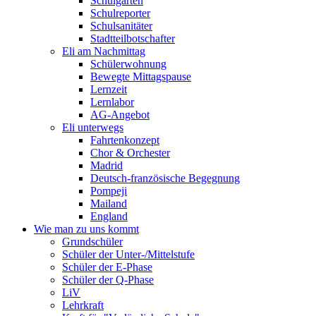
Schulgarten
Schulreporter
Schulsanitäter
Stadtteilbotschafter
Eli am Nachmittag
Schülerwohnung
Bewegte Mittagspause
Lernzeit
Lernlabor
AG-Angebot
Eli unterwegs
Fahrtenkonzept
Chor & Orchester
Madrid
Deutsch-französische Begegnung
Pompeji
Mailand
England
Wie man zu uns kommt
Grundschüler
Schüler der Unter-/Mittelstufe
Schüler der E-Phase
Schüler der Q-Phase
LiV
Lehrkraft