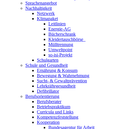
Sprachenangebot
Nachhaltigkeit
Netzwerk
Klimapaket
Leitlinien
Energie-AG
Bücherschrank
Kleidertauschbörse
Mülltrennung
Umweltpoint
so-isi-Projekt
Schulgarten
Schule und Gesundheit
Ernährung & Konsum
Bewegung & Wahrnehmung
Sucht- & Gewaltprävention
Lehrkräftegesundheit
Defibrillator
Berufsorientierung
Berufsberater
Betriebspraktikum
Curricula und Links
Kompetenzfeststellung
Kooperation
Bundesagentur für Arbeit