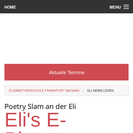
MENU
HOME
Wer wir sind
Was es bei uns gibt
Was wir machen
Wie man zu uns kommt
Aktuelle Termine
Service
Eli-Portal
ELISABETHENSCHULE FRANKFURT AM MAIN
ELI NEWS LESEN
MINT-Angebot
Poetry Slam an der Eli
Berufsorientierung
Eli's E-
Förderverein