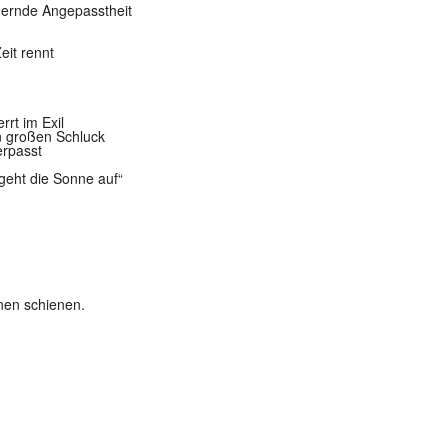
uernde Angepasstheit
eit rennt
rrt im Exil
en großen Schluck
erpasst
geht die Sonne auf“
nen schienen.