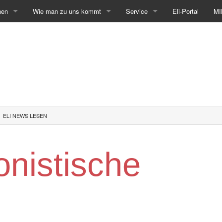
hen
Wie man zu uns kommt
Service
Eli-Portal
MI
ELI NEWS LESEN
onistische