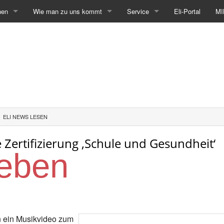
hen
Wie man zu uns kommt
Service
Eli-Portal
MI
ELI NEWS LESEN
Zertifizierung ‚Schule und Gesundheit‘
Leben
n ein Musikvideo zum