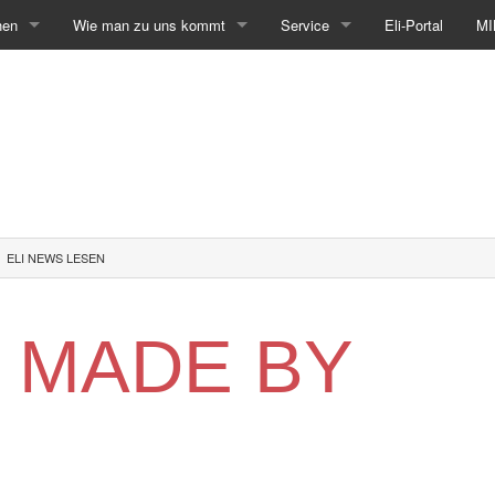
hen
Wie man zu uns kommt
Service
Eli-Portal
MI
ELI NEWS LESEN
 MADE BY