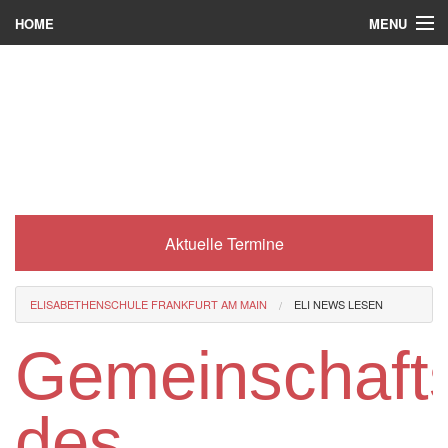
MENU
HOME
Wer wir sind
Was es bei uns gibt
Was wir machen
Wie man zu uns kommt
Aktuelle Termine
Service
Eli-Portal
ELISABETHENSCHULE FRANKFURT AM MAIN
ELI NEWS LESEN
MINT-Angebot
Gemeinschafts
Berufsorientierung
des
Förderverein