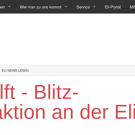
hen
Wie man zu uns kommt
Service
Eli-Portal
MI
ELI NEWS LESEN
ft - Blitz-
tion an der El