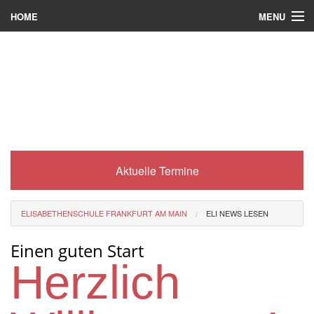
MENU
HOME
Wer wir sind
Was es bei uns gibt
Was wir machen
Wie man zu uns kommt
Aktuelle Termine
Service
Eli-Portal
ELISABETHENSCHULE FRANKFURT AM MAIN
ELI NEWS LESEN
MINT-Angebot
Einen guten Start
Berufsorientierung
Herzlich
Förderverein