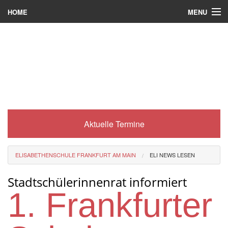
MENU
HOME
Wer wir sind
Was es bei uns gibt
Was wir machen
Wie man zu uns kommt
Aktuelle Termine
Service
Eli-Portal
ELISABETHENSCHULE FRANKFURT AM MAIN
ELI NEWS LESEN
MINT-Angebot
Stadtschülerinnenrat informiert
Berufsorientierung
1. Frankfurter
Förderverein