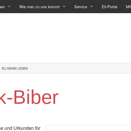
hen
Wie man zu uns kommt
Service
Eli-Portal
MI
ELI NEWS LESEN
k-Biber
se und Urkunden für