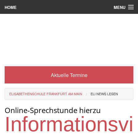
MENU
HOME
Wer wir sind
Was es bei uns gibt
Was wir machen
Wie man zu uns kommt
Aktuelle Termine
Service
Eli-Portal
ELISABETHENSCHULE FRANKFURT AM MAIN
ELI NEWS LESEN
MINT-Angebot
Online-Sprechstunde hierzu
Berufsorientierung
Informationsv
Förderverein