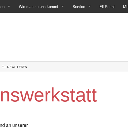
hen
Wie man zu uns kommt
Service
Eli-Portal
MI
ELI NEWS LESEN
onswerkstatt
nd an unserer