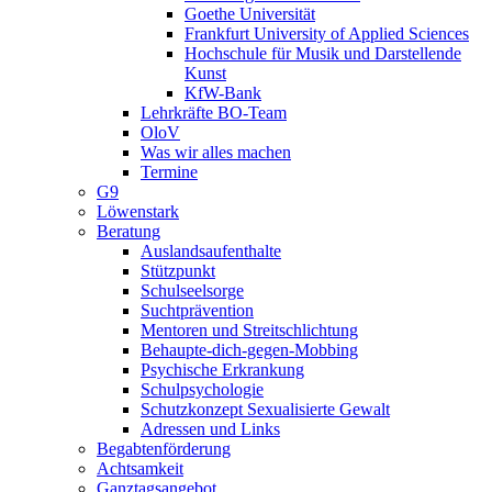
Goethe Universität
Frankfurt University of Applied Sciences
Hochschule für Musik und Darstellende
Kunst
KfW-Bank
Lehrkräfte BO-Team
OloV
Was wir alles machen
Termine
G9
Löwenstark
Beratung
Auslandsaufenthalte
Stützpunkt
Schulseelsorge
Suchtprävention
Mentoren und Streitschlichtung
Behaupte-dich-gegen-Mobbing
Psychische Erkrankung
Schulpsychologie
Schutzkonzept Sexualisierte Gewalt
Adressen und Links
Begabtenförderung
Achtsamkeit
Ganztagsangebot