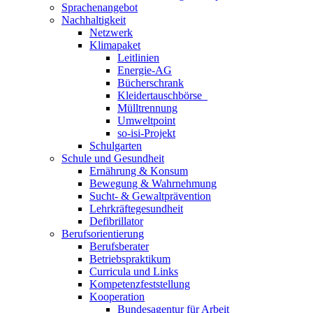
Sprachenangebot
Nachhaltigkeit
Netzwerk
Klimapaket
Leitlinien
Energie-AG
Bücherschrank
Kleidertauschbörse
Mülltrennung
Umweltpoint
so-isi-Projekt
Schulgarten
Schule und Gesundheit
Ernährung & Konsum
Bewegung & Wahrnehmung
Sucht- & Gewaltprävention
Lehrkräftegesundheit
Defibrillator
Berufsorientierung
Berufsberater
Betriebspraktikum
Curricula und Links
Kompetenzfeststellung
Kooperation
Bundesagentur für Arbeit