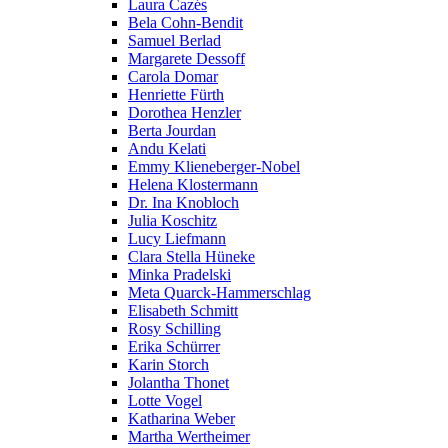
Laura Cazés
Bela Cohn-Bendit
Samuel Berlad
Margarete Dessoff
Carola Domar
Henriette Fürth
Dorothea Henzler
Berta Jourdan
Andu Kelati
Emmy Klieneberger-Nobel
Helena Klostermann
Dr. Ina Knobloch
Julia Koschitz
Lucy Liefmann
Clara Stella Hüneke
Minka Pradelski
Meta Quarck-Hammerschlag
Elisabeth Schmitt
Rosy Schilling
Erika Schürrer
Karin Storch
Jolantha Thonet
Lotte Vogel
Katharina Weber
Martha Wertheimer