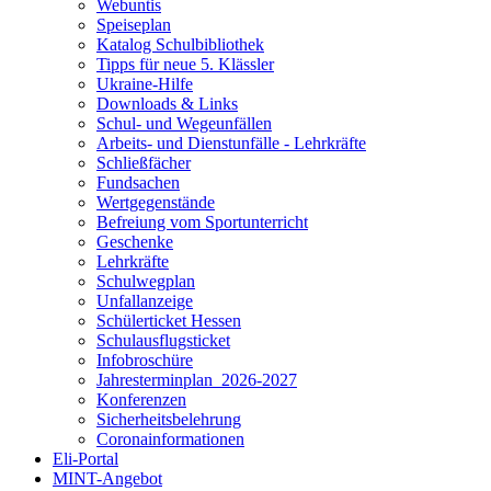
Webuntis
Speiseplan
Katalog Schulbibliothek
Tipps für neue 5. Klässler
Ukraine-Hilfe
Downloads & Links
Schul- und Wegeunfällen
Arbeits- und Dienstunfälle - Lehrkräfte
Schließfächer
Fundsachen
Wertgegenstände
Befreiung vom Sportunterricht
Geschenke
Lehrkräfte
Schulwegplan
Unfallanzeige
Schülerticket Hessen
Schulausflugsticket
Infobroschüre
Jahresterminplan_2026-2027
Konferenzen
Sicherheitsbelehrung
Coronainformationen
Eli-Portal
MINT-Angebot