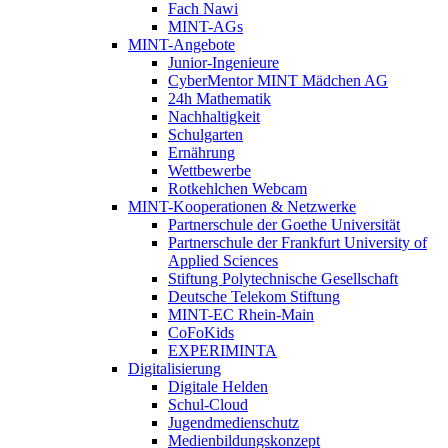
Fach Nawi
MINT-AGs
MINT-Angebote
Junior-Ingenieure
CyberMentor MINT Mädchen AG
24h Mathematik
Nachhaltigkeit
Schulgarten
Ernährung
Wettbewerbe
Rotkehlchen Webcam
MINT-Kooperationen & Netzwerke
Partnerschule der Goethe Universität
Partnerschule der Frankfurt University of
Applied Sciences
Stiftung Polytechnische Gesellschaft
Deutsche Telekom Stiftung
MINT-EC Rhein-Main
CoFoKids
EXPERIMINTA
Digitalisierung
Digitale Helden
Schul-Cloud
Jugendmedienschutz
Medienbildungskonzept