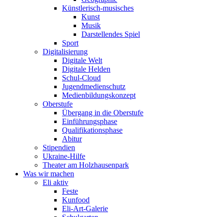
Künstlerisch-musisches
Kunst
Musik
Darstellendes Spiel
Sport
Digitalisierung
Digitale Welt
Digitale Helden
Schul-Cloud
Jugendmedienschutz
Medienbildungskonzept
Oberstufe
Übergang in die Oberstufe
Einführungsphase
Qualifikationsphase
Abitur
Stipendien
Ukraine-Hilfe
Theater am Holzhausenpark
Was wir machen
Eli aktiv
Feste
Kunfood
Eli-Art-Galerie