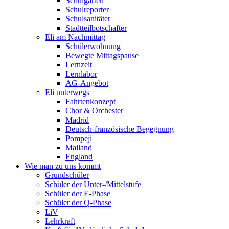
Schulgarten
Schulreporter
Schulsanitäter
Stadtteilbotschafter
Eli am Nachmittag
Schülerwohnung
Bewegte Mittagspause
Lernzeit
Lernlabor
AG-Angebot
Eli unterwegs
Fahrtenkonzept
Chor & Orchester
Madrid
Deutsch-französische Begegnung
Pompeji
Mailand
England
Wie man zu uns kommt
Grundschüler
Schüler der Unter-/Mittelstufe
Schüler der E-Phase
Schüler der Q-Phase
LiV
Lehrkraft