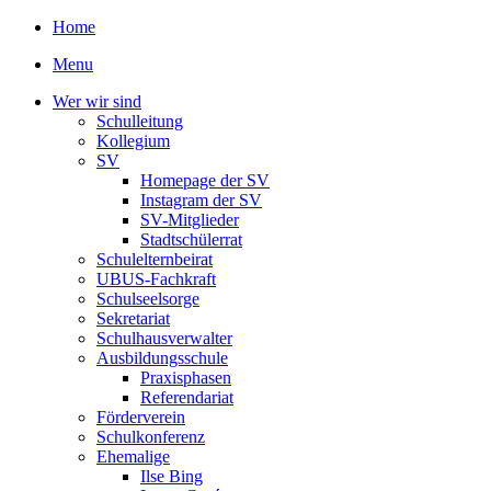
Home
Menu
Wer wir sind
Schulleitung
Kollegium
SV
Homepage der SV
Instagram der SV
SV-Mitglieder
Stadtschülerrat
Schulelternbeirat
UBUS-Fachkraft
Schulseelsorge
Sekretariat
Schulhausverwalter
Ausbildungsschule
Praxisphasen
Referendariat
Förderverein
Schulkonferenz
Ehemalige
Ilse Bing