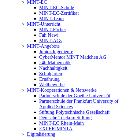
MINT-EC
MINT-EC-Schule
MINT-EC-Zertifikat
MINT-Team
MINT-Unterricht
MINT-Fächer
Fah Nawi
MINT-AGs
MINT-Angebote
Junior-Ingenieure
CyberMentor MINT Mädchen AG
24h Mathematik
Nachhaltigkeit
Schulgarten
Ernährung
Wettbewerbe
MINT-Kooperationen & Netzwerke
Partnerschule der Goethe Universität
Partnerschule der Frankfurt University of
Applied Sciences
Stiftung Polytechnische Gesellschaft
Deutsche Telekom Stiftung
MINT-EC Rhein-Main
EXPERIMINTA
Digitalisierung