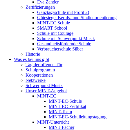
Eva Zander
Zertifizierungen
Ganztagsschule mit Profil 2!
Gütesiegel Berufs- und Studienorientierung
MINT-EC Schule
SMART School
Schule mit Courage
Schule mit Schwerpunkt Musik
Gesundheitsfördernde Schule
Verbraucherschule Silber
Historie
Was es bei uns gibt
Tag der offenen Tür
Schulprogramm
Kooperationen
Netzwerke
Schwerpunkt Musik
Unser MINT-Angebot
MINT-EC
MINT-EC-Schule
MINT-EC-Zertifikat
MINT-Team
MINT-EC-Schulleitungstagung
MINT-Unterricht
MINT-Fächer