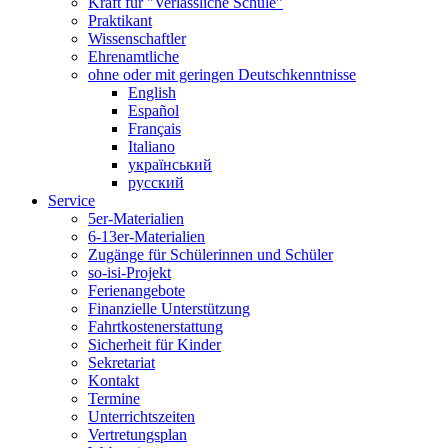
Kraft für "Verlässliche Schule"
Praktikant
Wissenschaftler
Ehrenamtliche
ohne oder mit geringen Deutschkenntnisse
English
Español
Français
Italiano
український
русский
Service
5er-Materialien
6-13er-Materialien
Zugänge für Schülerinnen und Schüler
so-isi-Projekt
Ferienangebote
Finanzielle Unterstützung
Fahrtkostenerstattung
Sicherheit für Kinder
Sekretariat
Kontakt
Termine
Unterrichtszeiten
Vertretungsplan