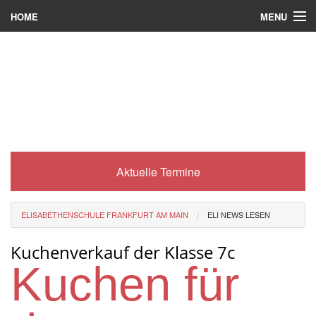
MENU
HOME
Wer wir sind
Was es bei uns gibt
Was wir machen
Wie man zu uns kommt
Aktuelle Termine
Service
Eli-Portal
ELISABETHENSCHULE FRANKFURT AM MAIN
ELI NEWS LESEN
MINT-Angebot
Kuchenverkauf der Klasse 7c
Berufsorientierung
Kuchen für
Förderverein