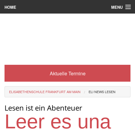
MENU
HOME
Wer wir sind
Was es bei uns gibt
Was wir machen
Wie man zu uns kommt
Aktuelle Termine
Service
Eli-Portal
ELISABETHENSCHULE FRANKFURT AM MAIN
ELI NEWS LESEN
MINT-Angebot
Lesen ist ein Abenteuer
Berufsorientierung
Leer es una
Förderverein