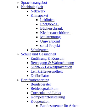
Sprachenangebot
Nachhaltigkeit
Netzwerk
Klimapaket
Leitlinien
Energie-AG
Bücherschrank
Kleidertauschbörse
Mülltrennung
Umweltpoint
so-isi-Projekt
Schulgarten
Schule und Gesundheit
Ernährung & Konsum
Bewegung & Wahrnehmung
Sucht- & Gewaltprävention
Lehrkräftegesundheit
Defibrillator
Berufsorientierung
Berufsberater
Betriebspraktikum
Curricula und Links
Kompetenzfeststellung
Kooperation
Bundesagentur für Arbeit