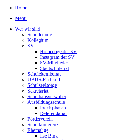
Home
Menu
Wer wir sind
Schulleitung
Kollegium
SV
Homepage der SV
Instagram der SV
SV-Mitglieder
Stadtschülerrat
Schulelternbeirat
UBUS-Fachkraft
Schulseelsorge
Sekretariat
Schulhausverwalter
Ausbildungsschule
Praxisphasen
Referendariat
Förderverein
Schulkonferenz
Ehemalige
Ilse Bing