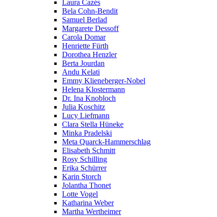
Laura Cazés
Bela Cohn-Bendit
Samuel Berlad
Margarete Dessoff
Carola Domar
Henriette Fürth
Dorothea Henzler
Berta Jourdan
Andu Kelati
Emmy Klieneberger-Nobel
Helena Klostermann
Dr. Ina Knobloch
Julia Koschitz
Lucy Liefmann
Clara Stella Hüneke
Minka Pradelski
Meta Quarck-Hammerschlag
Elisabeth Schmitt
Rosy Schilling
Erika Schürrer
Karin Storch
Jolantha Thonet
Lotte Vogel
Katharina Weber
Martha Wertheimer