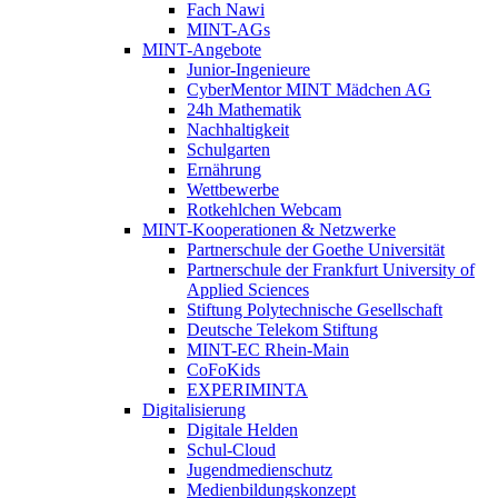
Fach Nawi
MINT-AGs
MINT-Angebote
Junior-Ingenieure
CyberMentor MINT Mädchen AG
24h Mathematik
Nachhaltigkeit
Schulgarten
Ernährung
Wettbewerbe
Rotkehlchen Webcam
MINT-Kooperationen & Netzwerke
Partnerschule der Goethe Universität
Partnerschule der Frankfurt University of
Applied Sciences
Stiftung Polytechnische Gesellschaft
Deutsche Telekom Stiftung
MINT-EC Rhein-Main
CoFoKids
EXPERIMINTA
Digitalisierung
Digitale Helden
Schul-Cloud
Jugendmedienschutz
Medienbildungskonzept