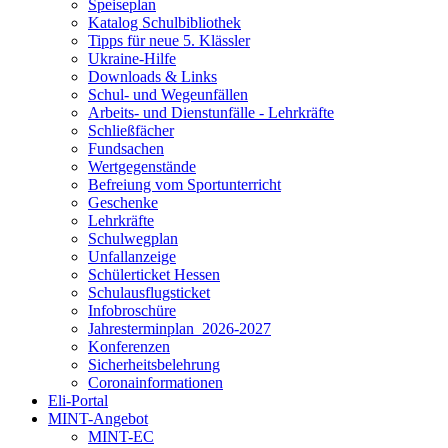
Speiseplan
Katalog Schulbibliothek
Tipps für neue 5. Klässler
Ukraine-Hilfe
Downloads & Links
Schul- und Wegeunfällen
Arbeits- und Dienstunfälle - Lehrkräfte
Schließfächer
Fundsachen
Wertgegenstände
Befreiung vom Sportunterricht
Geschenke
Lehrkräfte
Schulwegplan
Unfallanzeige
Schülerticket Hessen
Schulausflugsticket
Infobroschüre
Jahresterminplan_2026-2027
Konferenzen
Sicherheitsbelehrung
Coronainformationen
Eli-Portal
MINT-Angebot
MINT-EC