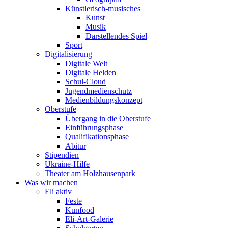
Künstlerisch-musisches
Kunst
Musik
Darstellendes Spiel
Sport
Digitalisierung
Digitale Welt
Digitale Helden
Schul-Cloud
Jugendmedienschutz
Medienbildungskonzept
Oberstufe
Übergang in die Oberstufe
Einführungsphase
Qualifikationsphase
Abitur
Stipendien
Ukraine-Hilfe
Theater am Holzhausenpark
Was wir machen
Eli aktiv
Feste
Kunfood
Eli-Art-Galerie