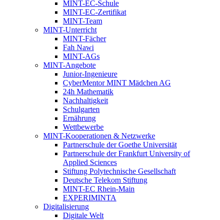
MINT-EC-Schule
MINT-EC-Zertifikat
MINT-Team
MINT-Unterricht
MINT-Fächer
Fah Nawi
MINT-AGs
MINT-Angebote
Junior-Ingenieure
CyberMentor MINT Mädchen AG
24h Mathematik
Nachhaltigkeit
Schulgarten
Ernährung
Wettbewerbe
MINT-Kooperationen & Netzwerke
Partnerschule der Goethe Universität
Partnerschule der Frankfurt University of
Applied Sciences
Stiftung Polytechnische Gesellschaft
Deutsche Telekom Stiftung
MINT-EC Rhein-Main
EXPERIMINTA
Digitalisierung
Digitale Welt