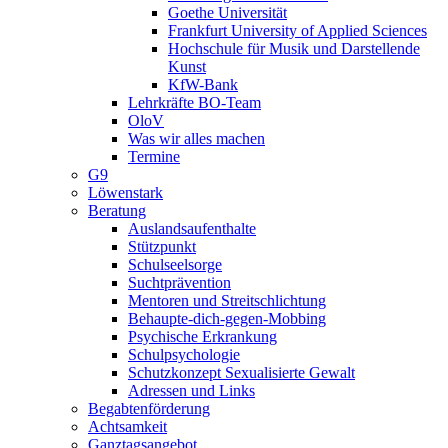
Goethe Universität
Frankfurt University of Applied Sciences
Hochschule für Musik und Darstellende
Kunst
KfW-Bank
Lehrkräfte BO-Team
OloV
Was wir alles machen
Termine
G9
Löwenstark
Beratung
Auslandsaufenthalte
Stützpunkt
Schulseelsorge
Suchtprävention
Mentoren und Streitschlichtung
Behaupte-dich-gegen-Mobbing
Psychische Erkrankung
Schulpsychologie
Schutzkonzept Sexualisierte Gewalt
Adressen und Links
Begabtenförderung
Achtsamkeit
Ganztagsangebot