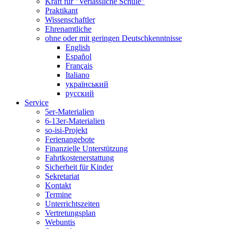
Kraft für "Verlässliche Schule"
Praktikant
Wissenschaftler
Ehrenamtliche
ohne oder mit geringen Deutschkenntnisse
English
Español
Français
Italiano
український
русский
Service
5er-Materialien
6-13er-Materialien
so-isi-Projekt
Ferienangebote
Finanzielle Unterstützung
Fahrtkostenerstattung
Sicherheit für Kinder
Sekretariat
Kontakt
Termine
Unterrichtszeiten
Vertretungsplan
Webuntis