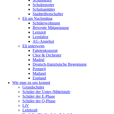
Schulgarten
Schulreporter
Schulsanitäter
Stadtteilbotschafter
Eli am Nachmittag
Schülerwohnung
Bewegte Mittagspause
Lernzeit
Lernlabor
AG-Angebot
Eli unterwegs
Fahrtenkonzept
Chor & Orchester
Madrid
Deutsch-französische Begegnung
Pompeji
Mailand
England
Wie man zu uns kommt
Grundschüler
Schüler der Unter-/Mittelstufe
Schüler der E-Phase
Schüler der Q-Phase
LiV
Lehrkraft