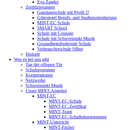
Eva Zander
Zertifizierungen
Ganztagsschule mit Profil 2!
Gütesiegel Berufs- und Studienorientierung
MINT-EC Schule
SMART School
Schule mit Courage
Schule mit Schwerpunkt Musik
Gesundheitsfördernde Schule
Verbraucherschule Silber
Historie
Was es bei uns gibt
Tag der offenen Tür
Schulprogramm
Kooperationen
Netzwerke
Schwerpunkt Musik
Unser MINT-Angebot
MINT-EC
MINT-EC-Schule
MINT-EC-Zertifikat
MINT-Team
MINT-EC-Schulleitungstagung
MINT-Unterricht
MINT-Fächer