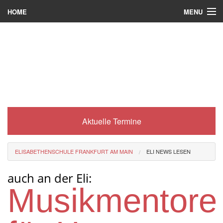
MENU
HOME
Wer wir sind
Was es bei uns gibt
Was wir machen
Wie man zu uns kommt
Aktuelle Termine
Service
Eli-Portal
ELISABETHENSCHULE FRANKFURT AM MAIN
ELI NEWS LESEN
MINT-Angebot
auch an der Eli:
Berufsorientierung
Musikmentore
Förderverein