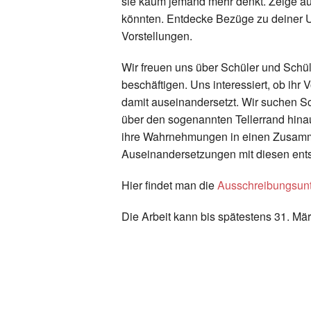
sie kaum jemand mehr denkt. Zeige auf
könnten. Entdecke Bezüge zu deiner U
Vorstellungen.
Wir freuen uns über Schüler und Schüle
beschäftigen. Uns interessiert, ob ih
damit auseinandersetzt. Wir suchen S
über den sogenannten Tellerrand hin
ihre Wahrnehmungen in einen Zusamme
Auseinandersetzungen mit diesen ent
Hier findet man die
Ausschreibungsun
Die Arbeit kann bis spätestens 31. Mä
Zurück