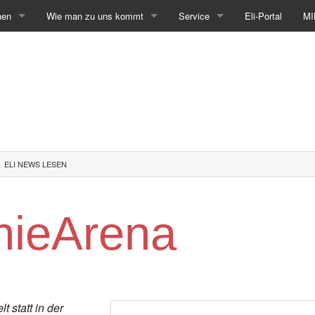
hen
Wie man zu uns kommt
Service
Eli-Portal
MI
ELI NEWS LESEN
hieArena
t statt in der