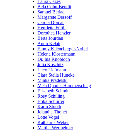
Laura Cazés
Bela Cohn-Bendit
Samuel Berlad
Margarete Dessoff
Carola Domar
Henriette Fürth
Dorothea Henzler
Berta Jourdan
Andu Kelati
Emmy Klieneberger-Nobel
Helena Klostermann
Dr. Ina Knobloch
Julia Koschitz
Lucy Liefmann
Clara Stella Hüneke
Minka Pradelski
Meta Quarck-Hammerschlag
Elisabeth Schmitt
Rosy Schilling
Erika Schürrer
Karin Storch
Jolantha Thonet
Lotte Vogel
Katharina Weber
Martha Wertheimer