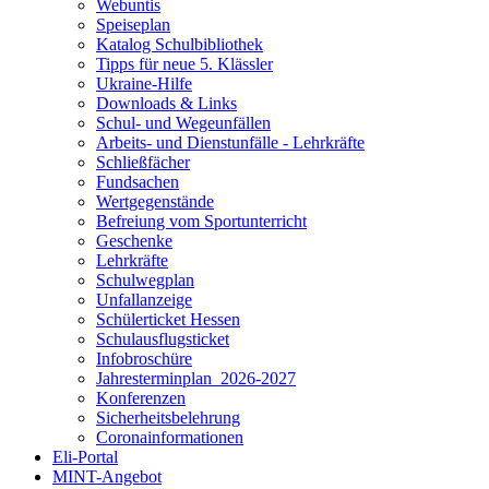
Webuntis
Speiseplan
Katalog Schulbibliothek
Tipps für neue 5. Klässler
Ukraine-Hilfe
Downloads & Links
Schul- und Wegeunfällen
Arbeits- und Dienstunfälle - Lehrkräfte
Schließfächer
Fundsachen
Wertgegenstände
Befreiung vom Sportunterricht
Geschenke
Lehrkräfte
Schulwegplan
Unfallanzeige
Schülerticket Hessen
Schulausflugsticket
Infobroschüre
Jahresterminplan_2026-2027
Konferenzen
Sicherheitsbelehrung
Coronainformationen
Eli-Portal
MINT-Angebot