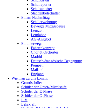
Schulgarten
Schulreporter
Schulsanitäter
Stadtteilbotschafter
Eli am Nachmittag
Schülerwohnung
Bewegte Mittagspause
Lernzeit
Lernlabor
AG-Angebot
Eli unterwegs
Fahrtenkonzept
Chor & Orchester
Madrid
Deutsch-französische Begegnung
Pompeji
Mailand
England
Wie man zu uns kommt
Grundschüler
Schüler der Unter-/Mittelstufe
Schüler der E-Phase
Schüler der Q-Phase
LiV
Lehrkraft