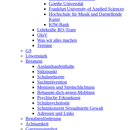
Goethe Universität
Frankfurt University of Applied Sciences
Hochschule für Musik und Darstellende
Kunst
KfW-Bank
Lehrkräfte BO-Team
OloV
Was wir alles machen
Termine
G9
Löwenstark
Beratung
Auslandsaufenthalte
Stützpunkt
Schulseelsorge
Suchtprävention
Mentoren und Streitschlichtung
Behaupte-dich-gegen-Mobbing
Psychische Erkrankung
Schulpsychologie
Schutzkonzept Sexualisierte Gewalt
Adressen und Links
Begabtenförderung
Achtsamkeit
Ganztagsangebot