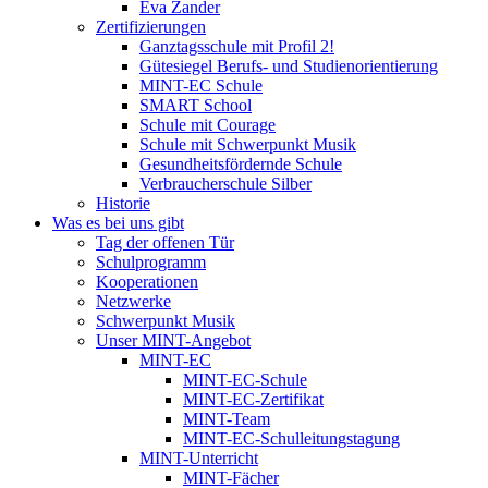
Eva Zander
Zertifizierungen
Ganztagsschule mit Profil 2!
Gütesiegel Berufs- und Studienorientierung
MINT-EC Schule
SMART School
Schule mit Courage
Schule mit Schwerpunkt Musik
Gesundheitsfördernde Schule
Verbraucherschule Silber
Historie
Was es bei uns gibt
Tag der offenen Tür
Schulprogramm
Kooperationen
Netzwerke
Schwerpunkt Musik
Unser MINT-Angebot
MINT-EC
MINT-EC-Schule
MINT-EC-Zertifikat
MINT-Team
MINT-EC-Schulleitungstagung
MINT-Unterricht
MINT-Fächer