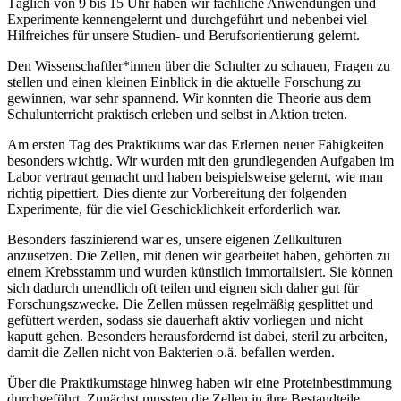
Täglich von 9 bis 15 Uhr haben wir fachliche Anwendungen und
Experimente kennengelernt und durchgeführt und nebenbei viel
Hilfreiches für unsere Studien- und Berufsorientierung gelernt.
Den Wissenschaftler*innen über die Schulter zu schauen, Fragen zu
stellen und einen kleinen Einblick in die aktuelle Forschung zu
gewinnen, war sehr spannend. Wir konnten die Theorie aus dem
Schulunterricht praktisch erleben und selbst in Aktion treten.
Am ersten Tag des Praktikums war das Erlernen neuer Fähigkeiten
besonders wichtig. Wir wurden mit den grundlegenden Aufgaben im
Labor vertraut gemacht und haben beispielsweise gelernt, wie man
richtig pipettiert. Dies diente zur Vorbereitung der folgenden
Experimente, für die viel Geschicklichkeit erforderlich war.
Besonders faszinierend war es, unsere eigenen Zellkulturen
anzusetzen. Die Zellen, mit denen wir gearbeitet haben, gehörten zu
einem Krebsstamm und wurden künstlich immortalisiert. Sie können
sich dadurch unendlich oft teilen und eignen sich daher gut für
Forschungszwecke. Die Zellen müssen regelmäßig gesplittet und
gefüttert werden, sodass sie dauerhaft aktiv vorliegen und nicht
kaputt gehen. Besonders herausfordernd ist dabei, steril zu arbeiten,
damit die Zellen nicht von Bakterien o.ä. befallen werden.
Über die Praktikumstage hinweg haben wir eine Proteinbestimmung
durchgeführt. Zunächst mussten die Zellen in ihre Bestandteile