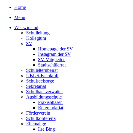
Home
Menu
Wer wir sind
Schulleitung
Kollegium
SV
Homepage der SV
Instagram der SV
SV-Mitglieder
Stadtschülerrat
Schulelternbeirat
UBUS-Fachkraft
Schulseelsorge
Sekretariat
Schulhausverwalter
Ausbildungsschule
Praxisphasen
Referendariat
Förderverein
Schulkonferenz
Ehemalige
Ilse Bing