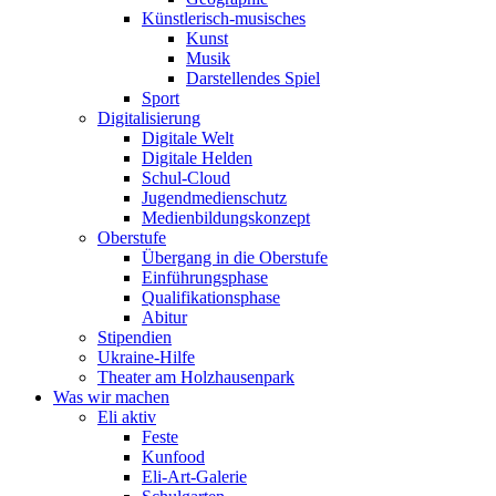
Künstlerisch-musisches
Kunst
Musik
Darstellendes Spiel
Sport
Digitalisierung
Digitale Welt
Digitale Helden
Schul-Cloud
Jugendmedienschutz
Medienbildungskonzept
Oberstufe
Übergang in die Oberstufe
Einführungsphase
Qualifikationsphase
Abitur
Stipendien
Ukraine-Hilfe
Theater am Holzhausenpark
Was wir machen
Eli aktiv
Feste
Kunfood
Eli-Art-Galerie