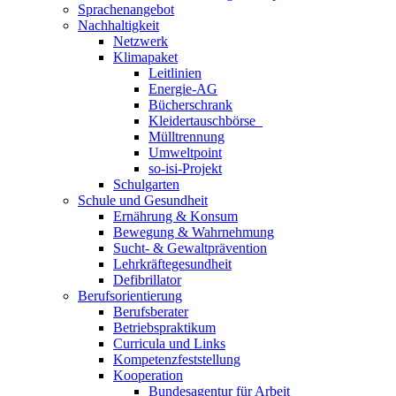
Sprachenangebot
Nachhaltigkeit
Netzwerk
Klimapaket
Leitlinien
Energie-AG
Bücherschrank
Kleidertauschbörse
Mülltrennung
Umweltpoint
so-isi-Projekt
Schulgarten
Schule und Gesundheit
Ernährung & Konsum
Bewegung & Wahrnehmung
Sucht- & Gewaltprävention
Lehrkräftegesundheit
Defibrillator
Berufsorientierung
Berufsberater
Betriebspraktikum
Curricula und Links
Kompetenzfeststellung
Kooperation
Bundesagentur für Arbeit