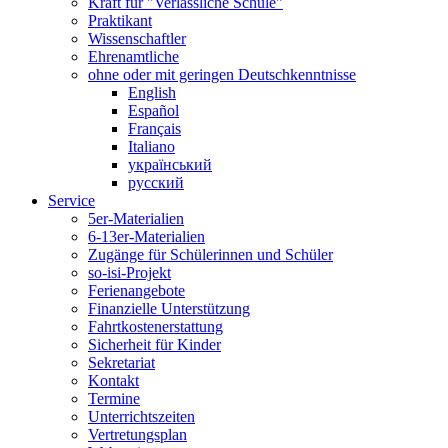
Kraft für "Verlässliche Schule"
Praktikant
Wissenschaftler
Ehrenamtliche
ohne oder mit geringen Deutschkenntnisse
English
Español
Français
Italiano
український
русский
Service
5er-Materialien
6-13er-Materialien
Zugänge für Schülerinnen und Schüler
so-isi-Projekt
Ferienangebote
Finanzielle Unterstützung
Fahrtkostenerstattung
Sicherheit für Kinder
Sekretariat
Kontakt
Termine
Unterrichtszeiten
Vertretungsplan