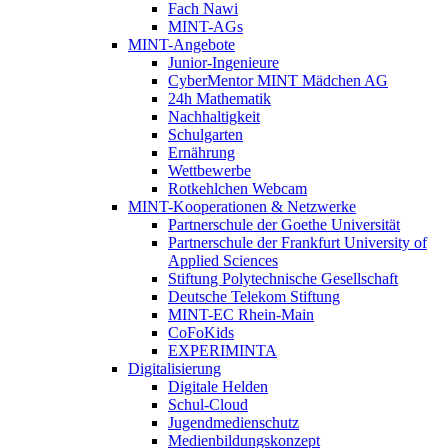
Fach Nawi
MINT-AGs
MINT-Angebote
Junior-Ingenieure
CyberMentor MINT Mädchen AG
24h Mathematik
Nachhaltigkeit
Schulgarten
Ernährung
Wettbewerbe
Rotkehlchen Webcam
MINT-Kooperationen & Netzwerke
Partnerschule der Goethe Universität
Partnerschule der Frankfurt University of
Applied Sciences
Stiftung Polytechnische Gesellschaft
Deutsche Telekom Stiftung
MINT-EC Rhein-Main
CoFoKids
EXPERIMINTA
Digitalisierung
Digitale Helden
Schul-Cloud
Jugendmedienschutz
Medienbildungskonzept