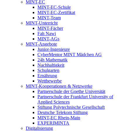
MINT-EC
MINT-EC-Schule
MINT-EC-Zertifikat
MINT-Team
MINT-Unterricht
MINT-Fächer
Fah Nawi
MINT-AGs
MINT-Angebote
Junior-Ingenieure
CyberMentor MINT Mädchen AG
24h Mathematik
Nachhaltigkeit
Schulgarten
Ernährung
Wettbewerbe
MINT-Kooperationen & Netzwerke
Partnerschule der Goethe Universität
Partnerschule der Frankfurt University of
Applied Sciences
Stiftung Polytechnische Gesellschaft
Deutsche Telekom Stiftung
MINT-EC Rhein-Main
EXPERIMINTA
Digitalisierung