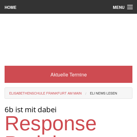
MENU
HOME
Wer wir sind
Was es bei uns gibt
Was wir machen
Wie man zu uns kommt
Aktuelle Termine
Service
Eli-Portal
ELISABETHENSCHULE FRANKFURT AM MAIN
ELI NEWS LESEN
MINT-Angebot
6b ist mit dabei
Berufsorientierung
Response
Förderverein