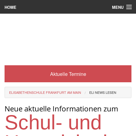
MENU
HOME
Wer wir sind
Was es bei uns gibt
Was wir machen
Wie man zu uns kommt
Aktuelle Termine
Service
Eli-Portal
ELISABETHENSCHULE FRANKFURT AM MAIN
ELI NEWS LESEN
MINT-Angebot
Neue aktuelle Informationen zum
Berufsorientierung
Schul- und
Förderverein