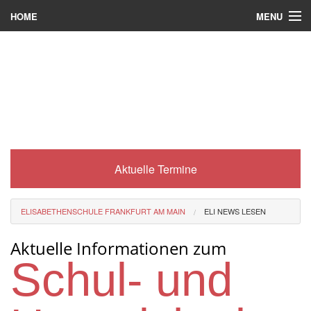
MENU
HOME
Wer wir sind
Was es bei uns gibt
Was wir machen
Wie man zu uns kommt
Aktuelle Termine
Service
Eli-Portal
ELISABETHENSCHULE FRANKFURT AM MAIN
ELI NEWS LESEN
MINT-Angebot
Aktuelle Informationen zum
Berufsorientierung
Schul- und
Förderverein