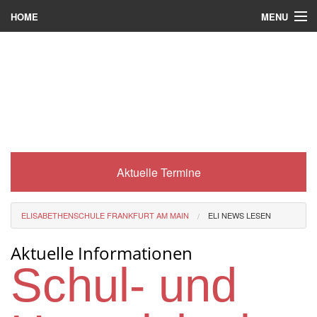
MENU
HOME
Wer wir sind
Was es bei uns gibt
Was wir machen
Wie man zu uns kommt
Aktuelle Termine
Service
Eli-Portal
ELISABETHENSCHULE FRANKFURT AM MAIN
ELI NEWS LESEN
MINT-Angebot
Aktuelle Informationen
Berufsorientierung
Schul- und
Förderverein