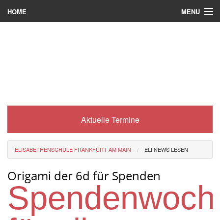
MENU
HOME
Wer wir sind
Was es bei uns gibt
Was wir machen
Wie man zu uns kommt
Aktuelle Termine
Service
Eli-Portal
ELISABETHENSCHULE FRANKFURT AM MAIN
ELI NEWS LESEN
MINT-Angebot
Origami der 6d für Spenden
Berufsorientierung
Spendenwoch
Förderverein