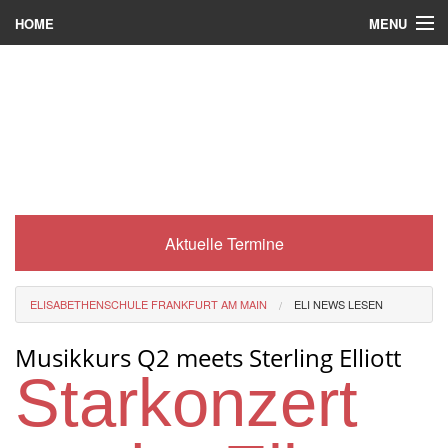
MENU
HOME
Wer wir sind
Was es bei uns gibt
Was wir machen
Wie man zu uns kommt
Aktuelle Termine
Service
Eli-Portal
ELISABETHENSCHULE FRANKFURT AM MAIN
ELI NEWS LESEN
MINT-Angebot
Musikkurs Q2 meets Sterling Elliott
Berufsorientierung
Starkonzert
Förderverein