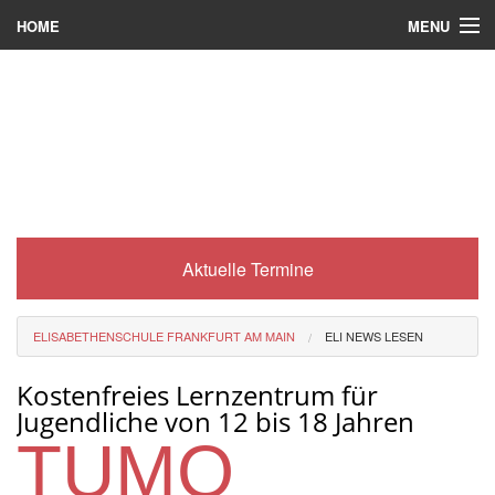
MENU
HOME
Wer wir sind
Was es bei uns gibt
Was wir machen
Wie man zu uns kommt
Aktuelle Termine
Service
Eli-Portal
ELISABETHENSCHULE FRANKFURT AM MAIN
ELI NEWS LESEN
MINT-Angebot
Kostenfreies Lernzentrum für
Berufsorientierung
Jugendliche von 12 bis 18 Jahren
TUMO
Förderverein