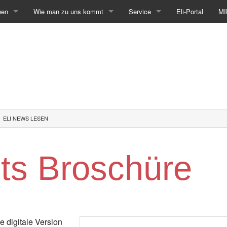
hen
Wie man zu uns kommt
Service
Eli-Portal
MI
ELI NEWS LESEN
ts Broschüre
e digitale Version