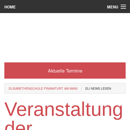
MENU
HOME
Wer wir sind
Was es bei uns gibt
Was wir machen
Wie man zu uns kommt
Aktuelle Termine
Service
Eli-Portal
ELISABETHENSCHULE FRANKFURT AM MAIN
ELI NEWS LESEN
MINT-Angebot
Veranstaltung
Berufsorientierung
der
Förderverein