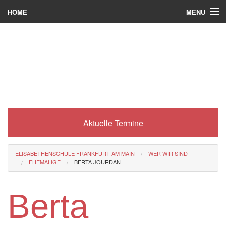
MENU
HOME
Wer wir sind
Was es bei uns gibt
Was wir machen
Wie man zu uns kommt
Aktuelle Termine
Service
Eli-Portal
ELISABETHENSCHULE FRANKFURT AM MAIN
WER WIR SIND
EHEMALIGE
BERTA JOURDAN
MINT-Angebot
Berufsorientierung
Berta
Förderverein