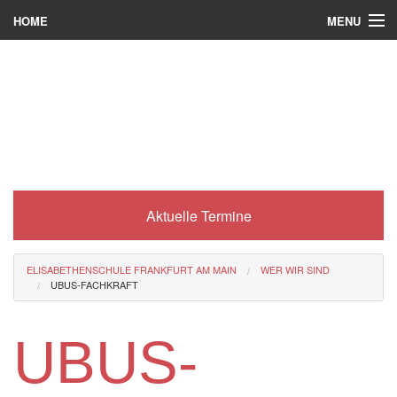
MENU
HOME
Wer wir sind
Was es bei uns gibt
Was wir machen
Wie man zu uns kommt
Aktuelle Termine
Service
Eli-Portal
ELISABETHENSCHULE FRANKFURT AM MAIN
WER WIR SIND
UBUS-FACHKRAFT
MINT-Angebot
Berufsorientierung
UBUS-
Förderverein