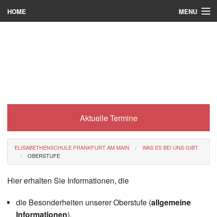
MENU
HOME
Wer wir sind
Was es bei uns gibt
Was wir machen
Wie man zu uns kommt
Aktuelle Termine
Service
Eli-Portal
ELISABETHENSCHULE FRANKFURT AM MAIN
WAS ES BEI UNS GIBT
OBERSTUFE
MINT-Angebot
Hier erhalten Sie Informationen, die
Berufsorientierung
die Besonderheiten unserer Oberstufe (
allgemeine
Förderverein
Informationen
),