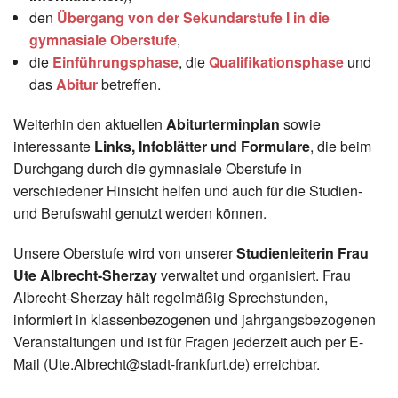
Instagram
den
Übergang von der Sekundarstufe I in die
gymnasiale Oberstufe
,
die
Einführungsphase
, die
Qualifikationsphase
und
Los
das
Abitur
betreffen.
Weiterhin den aktuellen
Abiturterminplan
sowie
interessante
Links, Infoblätter und Formulare
, die beim
Durchgang durch die gymnasiale Oberstufe in
verschiedener Hinsicht helfen und auch für die Studien-
und Berufswahl genutzt werden können.
Unsere Oberstufe wird von unserer
Studienleiterin Frau
Ute Albrecht-Sherzay
verwaltet und organisiert. Frau
Albrecht-Sherzay hält regelmäßig Sprechstunden,
informiert in klassenbezogenen und jahrgangsbezogenen
Veranstaltungen und ist für Fragen jederzeit auch per E-
Mail (Ute.Albrecht@stadt-frankfurt.de) erreichbar.