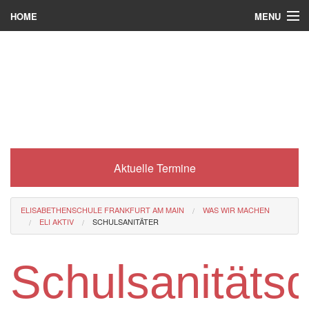
MENU
HOME
Wer wir sind
Was es bei uns gibt
Was wir machen
Wie man zu uns kommt
Aktuelle Termine
Service
Eli-Portal
ELISABETHENSCHULE FRANKFURT AM MAIN
WAS WIR MACHEN
ELI AKTIV
SCHULSANITÄTER
MINT-Angebot
Berufsorientierung
Schulsanitätsd
Förderverein