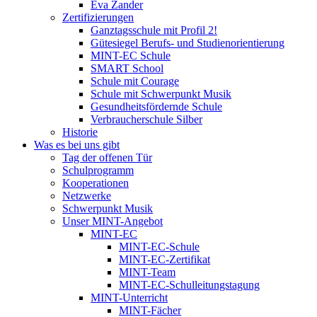
Eva Zander
Zertifizierungen
Ganztagsschule mit Profil 2!
Gütesiegel Berufs- und Studienorientierung
MINT-EC Schule
SMART School
Schule mit Courage
Schule mit Schwerpunkt Musik
Gesundheitsfördernde Schule
Verbraucherschule Silber
Historie
Was es bei uns gibt
Tag der offenen Tür
Schulprogramm
Kooperationen
Netzwerke
Schwerpunkt Musik
Unser MINT-Angebot
MINT-EC
MINT-EC-Schule
MINT-EC-Zertifikat
MINT-Team
MINT-EC-Schulleitungstagung
MINT-Unterricht
MINT-Fächer