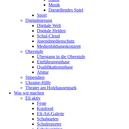
Musik
Darstellendes Spiel
Sport
Digitalisierung
Digitale Welt
Digitale Helden
Schul-Cloud
Jugendmedienschutz
Medienbildungskonzept
Oberstufe
Übergang in die Oberstufe
Einführungsphase
Qualifikationsphase
Abitur
Stipendien
Ukraine-Hilfe
Theater am Holzhausenpark
Was wir machen
Eli aktiv
Feste
Kunfood
Eli-Art-Galerie
Schulgarten
Schulreporter