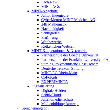
Fach Nawi
MINT-AGs
MINT-Angebote
Junior-Ingenieure
CyberMentor MINT Mädchen AG
24h Mathematik
Nachhaltigkeit
Schulgarten
Ernährung
Wettbewerbe
Rotkehlchen Webcam
MINT-Kooperationen & Netzwerke
Partnerschule der Goethe Universität
Partnerschule der Frankfurt University of A
Stiftung Polytechnische Gesellschaft
Deutsche Telekom Stiftung
MINT-EC Rhein-Main
CoFoKids
EXPERIMINTA
Digitalisierung
Digitale Helden
Schul-Cloud
Jugendmedienschutz
Medienbildungskonzept
Sprachenangebot