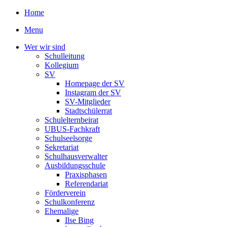
Home
Menu
Wer wir sind
Schulleitung
Kollegium
SV
Homepage der SV
Instagram der SV
SV-Mitglieder
Stadtschülerrat
Schulelternbeirat
UBUS-Fachkraft
Schulseelsorge
Sekretariat
Schulhausverwalter
Ausbildungsschule
Praxisphasen
Referendariat
Förderverein
Schulkonferenz
Ehemalige
Ilse Bing