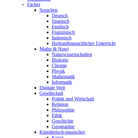
Fächer
Sprachen
Deutsch
Spanisch
Englisch
Französisch
Italienisch
Herkunftssprachlicher Unterricht
Mathe & Nawi
Naturwissenschaften
Biologie
Chemie
Physik
Mathematik
Informatik
Digitale Welt
Gesellschaft
Politik und Wirtschaft
Religion
Philosophie
Ethik
Geschichte
Geographie
Künstlerisch-musisches
Kunst