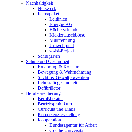
Nachhaltigkeit
Netzwerk
Klimapaket
Leitlinien
Energie-AG
Bücherschrank
Kleidertauschbörse
Mülltrennung
Umweltpoint
so-isi-Projekt
Schulgarten
Schule und Gesundheit
Ernährung & Konsum
Bewegung & Wahrnehmung
Sucht- & Gewaltprävention
Lehrkräftegesundheit
Defibrillator
Berufsorientierung
Berufsberater
Betriebspraktikum
Curricula und Links
Kompetenzfeststellung
Kooperation
Bundesagentur für Arbeit
Goethe Universität