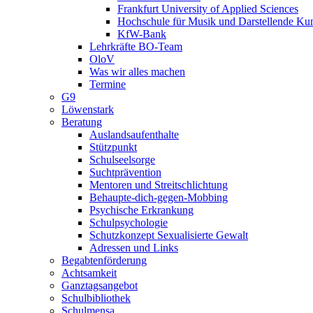
Frankfurt University of Applied Sciences
Hochschule für Musik und Darstellende Ku
KfW-Bank
Lehrkräfte BO-Team
OloV
Was wir alles machen
Termine
G9
Löwenstark
Beratung
Auslandsaufenthalte
Stützpunkt
Schulseelsorge
Suchtprävention
Mentoren und Streitschlichtung
Behaupte-dich-gegen-Mobbing
Psychische Erkrankung
Schulpsychologie
Schutzkonzept Sexualisierte Gewalt
Adressen und Links
Begabtenförderung
Achtsamkeit
Ganztagsangebot
Schulbibliothek
Schulmensa