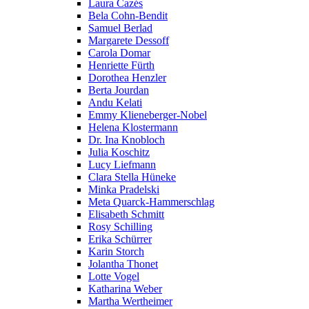
Laura Cazés
Bela Cohn-Bendit
Samuel Berlad
Margarete Dessoff
Carola Domar
Henriette Fürth
Dorothea Henzler
Berta Jourdan
Andu Kelati
Emmy Klieneberger-Nobel
Helena Klostermann
Dr. Ina Knobloch
Julia Koschitz
Lucy Liefmann
Clara Stella Hüneke
Minka Pradelski
Meta Quarck-Hammerschlag
Elisabeth Schmitt
Rosy Schilling
Erika Schürrer
Karin Storch
Jolantha Thonet
Lotte Vogel
Katharina Weber
Martha Wertheimer