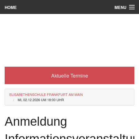
MENU
HOME
Wer wir sind
Was es bei uns gibt
Was wir machen
Wie man zu uns kommt
Aktuelle Termine
Service
Eli-Portal
ELISABETHENSCHULE FRANKFURT AM MAIN
MI, 02.12.2026 UM 18:00 UHR
MINT-Angebot
Berufsorientierung
Anmeldung
Förderverein
Informationsveranstaltu