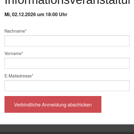
Instagram
Mi, 02.12.2026 um 18:00 Uhr
Los
Nachname
*
Vorname
*
E-Mailadresse
*
Verbindliche Anmeldung abschicken